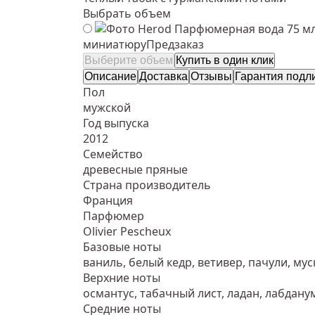
Выбрать объем
Парфюмерная вода 75 м
миниатюру
Предзаказ
Выберите объем
Купить в один клик
Описание
Доставка
Отзывы
Гарантия подл
Пол
мужской
Год выпуска
2012
Семейство
древесные пряные
Страна производитель
Франция
Парфюмер
Olivier Pescheux
Базовые ноты
ваниль, белый кедр, ветивер, пачули, мус
Верхние ноты
османтус, табачный лист, ладан, лабдану
Средние ноты