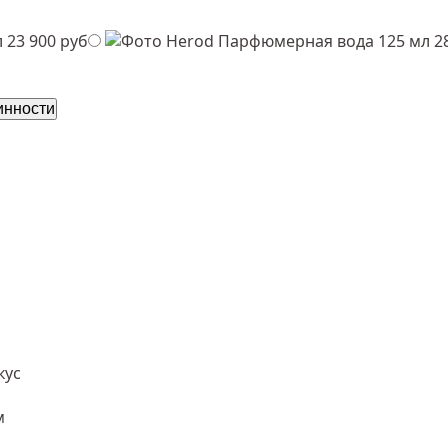
л
23 900 руб
Парфюмерная вода 125 мл
2
инности
кус
м