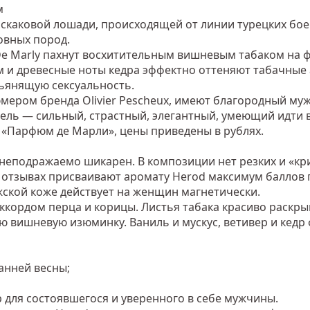
м
 скаковой лошади, происходящей от линии турецких бое
овных пород.
De Marly пахнут восхитительным вишневым табаком на ф
м и древесные ноты кедра эффектно оттеняют табачные
пьянящую сексуальность.
юмером бренда Olivier Pescheux, имеют благородный му
ель — сильный, страстный, элегантный, умеющий идти в
 «Парфюм де Марли», цены приведены в рублях.
неподражаемо шикарен. В композиции нет резких и «кр
 отзывах присваивают аромату Herod максимум баллов 
жской коже действует на женщин магнетически.
кордом перца и корицы. Листья табака красиво раскры
ую вишневую изюминку. Ваниль и мускус, ветивер и ке
анней весны;
р для состоявшегося и уверенного в себе мужчины.