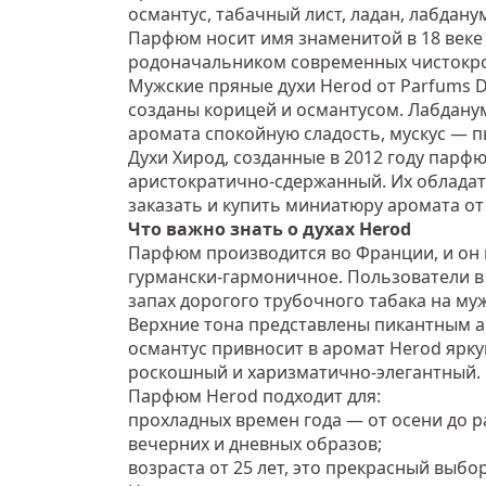
османтус, табачный лист, ладан, лабдану
Парфюм носит имя знаменитой в 18 веке
родоначальником современных чистокр
Мужские пряные духи Herod от Parfums 
созданы корицей и османтусом. Лабдану
аромата спокойную сладость, мускус — 
Духи Хирод, созданные в 2012 году парф
аристократично-сдержанный. Их обладат
заказать и купить миниатюру аромата от
Что важно знать о духах Herod
Парфюм производится во Франции, и он 
гурмански-гармоничное. Пользователи в
запах дорогого трубочного табака на му
Верхние тона представлены пикантным ак
османтус привносит в аромат Herod ярк
роскошный и харизматично-элегантный.
Парфюм Herod подходит для:
прохладных времен года — от осени до р
вечерних и дневных образов;
возраста от 25 лет, это прекрасный выбо