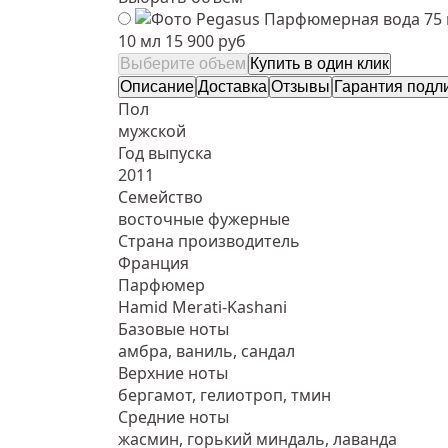
Парфюмерная вода 75
10 мл
15 900 руб
Выберите объем
Купить в один клик
Описание
Доставка
Отзывы
Гарантия подл
Пол
мужской
Год выпуска
2011
Семейство
восточные фужерные
Страна производитель
Франция
Парфюмер
Hamid Merati-Kashani
Базовые ноты
амбра, ваниль, сандал
Верхние ноты
бергамот, гелиотроп, тмин
Средние ноты
жасмин, горький миндаль, лаванда