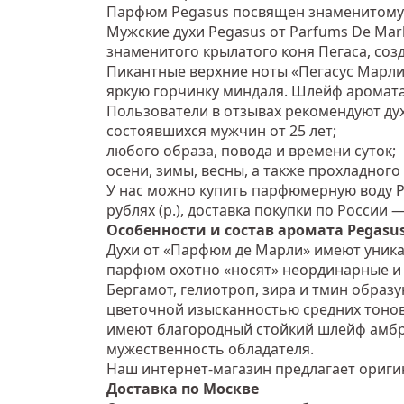
Парфюм Pegasus посвящен знаменитому 
Мужские духи Pegasus от Parfums De Ma
знаменитого крылатого коня Пегаса, соз
Пикантные верхние ноты «Пегасус Марли
яркую горчинку миндаля. Шлейф аромата
Пользователи в отзывах рекомендуют дух
состоявшихся мужчин от 25 лет;
любого образа, повода и времени суток;
осени, зимы, весны, а также прохладного 
У нас можно купить парфюмерную воду Pe
рублях (р.), доставка покупки по России 
Особенности и состав аромата Pegasu
Духи от «Парфюм де Марли» имеют уникаль
парфюм охотно «носят» неординарные и 
Бергамот, гелиотроп, зира и тмин образ
цветочной изысканностью средних тонов
имеют благородный стойкий шлейф амбры
мужественность обладателя.
Наш интернет-магазин предлагает ориги
Доставка по Москве