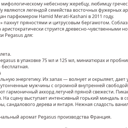
мифологическому небесному жеребцу, любимцу греческ
rly являются легендой семейства восточных фужерных а
дан парфюмером Hamid Merati-Kashani в 2011 году.
» пахнут пряностями и цитрусовым бергамотом. Собла
 аристократически струится древесно-чувственными но
и Pegasus для:
лета.
gasus в упаковке 75 мл и 125 мл, миниатюрах и пробник
— бесплатная.
s
ную энергетику. Их запах — волнует и окрыляет, дает у
утонченные мужчины с огромной внутренней свободой —
уют гармоничный аккорд летучей пряной свежести. Пика
. На сцену выступает интенсивный горький миндаль в 
, сандалового дерева и янтаря. Нежная сладость вани
нальный аромат Pegasus производства Франция.